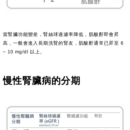
當腎臟功能變差，腎絲球過濾率降低，肌酸酐即會昇
高，一般會進入長期洗腎的腎友，肌酸酐通常已昇至 6
~ 10 mg/dl 以上。
慢性腎臟病的分期