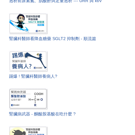
透析前尿素氮、肌酸酐與足量透析 --- URR 與 kt/v
腎臟科醫師看降血糖藥 SGLT2 抑制劑 - 順流篇
踢爆 ! 腎臟科醫師養病人?
腎臟病武器 - 酮酸胺基酸在吃什麼 ?