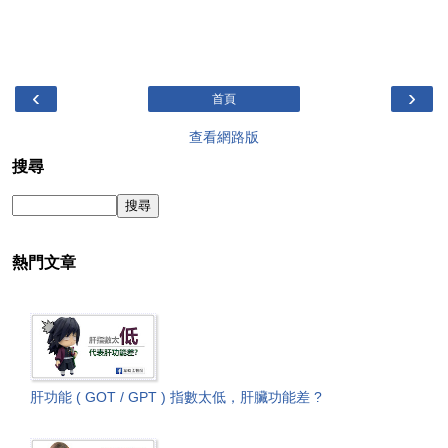
‹
›
首頁
查看網路版
搜尋
熱門文章
肝功能 ( GOT / GPT ) 指數太低，肝臟功能差 ?