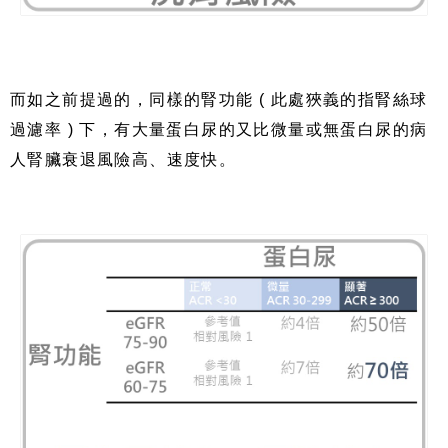
而如之前提過的，同樣的腎功能 ( 此處狹義的指腎絲球
過濾率 ) 下，有大量蛋白尿的又比微量或無蛋白尿的病
人腎臟衰退風險高、速度快。