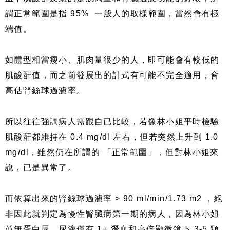
謂正常範圍是指 95% 一般人的取樣範圍，當然會有極
端值。
如體型相當瘦小、肌肉量很少的人，即可能會有較低的
肌酸酐值，而之前發展出的計式有可能不完全適用，會
高估腎絲球過濾率。
所以往往強調病人需跟自已比較，若像林小姐平時檢驗
肌酸酐都維持在 0.4 mg/dl 左右，但若突然上升到 1.0
mg/dl，雖然仍在所謂的 「正常範圍」，但對林小姐來
說，已是異常了。
而依算出來的腎絲球過濾率 > 90 ml/min/1.73 m2 ，絕
非因此就判定為慢性腎臟病第一期的病人，因為林小姐
並無蛋白尿，尿液僅有 1+ 潛血和高倍顯微鏡下 3-5 顆