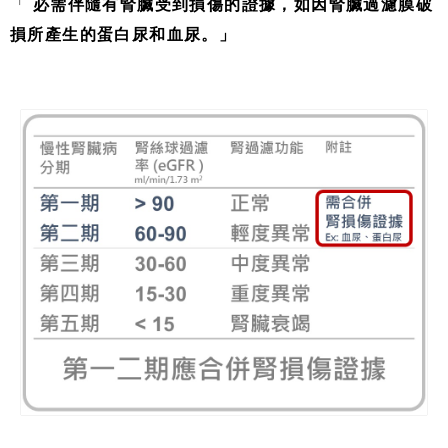
「
必需伴隨有腎臟受到損傷的證據，如因腎臟過濾膜破
損所產生的蛋白尿和血尿。」