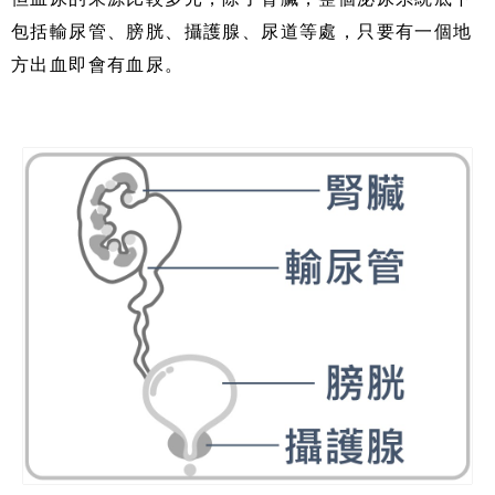
包括輸尿管、膀胱、攝護腺、尿道等處，只要有一個地
方出血即會有血尿。