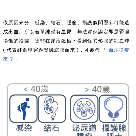
依原因來分，感染、結石、腫瘤、攝謢腺問題都可能造
成出血。所以若單純僅有血尿，無法貿然認定即是腎臟
損傷的證據，除非在尿液鏡檢下看到怪異形狀的紅血球
( 代表紅血球穿過腎臟濾膜而來 )，可參考 「
血尿從哪
來 ?
」