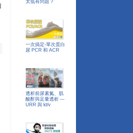
太低有問題 ?
到
一次搞定-單次蛋白
尿 PCR 和 ACR
章
透析前尿素氮、肌
酸酐與足量透析 ---
URR 與 kt/v