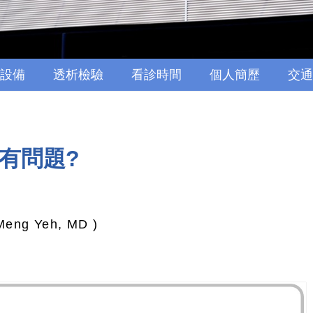
設備
透析檢驗
看診時間
個人簡歷
交通
有問題?
ng Yeh, MD )