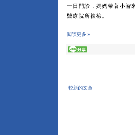
一日門診，媽媽帶著小智
醫療院所複檢。
閱讀更多 »
較新的文章