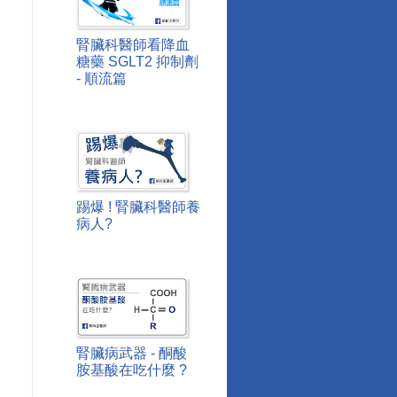
腎臟科醫師看降血
糖藥 SGLT2 抑制劑
- 順流篇
踢爆 ! 腎臟科醫師養
病人?
腎臟病武器 - 酮酸
胺基酸在吃什麼 ?