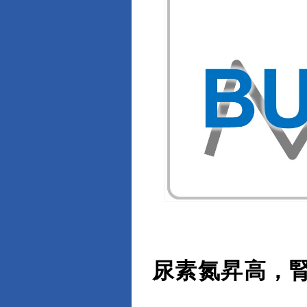
尿素氮昇高，腎