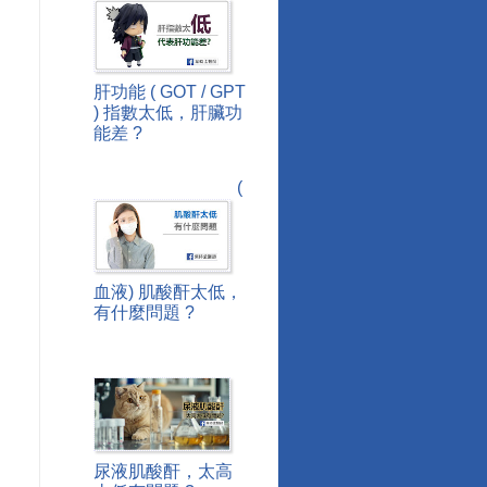
肝功能 ( GOT / GPT
) 指數太低，肝臟功
能差 ?
(
血液) 肌酸酐太低，
有什麼問題 ?
尿液肌酸酐，太高