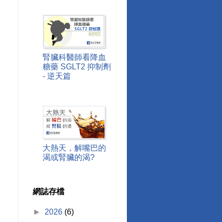
腎臟科醫師看降血
糖藥 SGLT2 抑制劑
- 逆天篇
大熱天，解嘴巴的
渴或腎臟的渴?
網誌存檔
►
2026
(6)