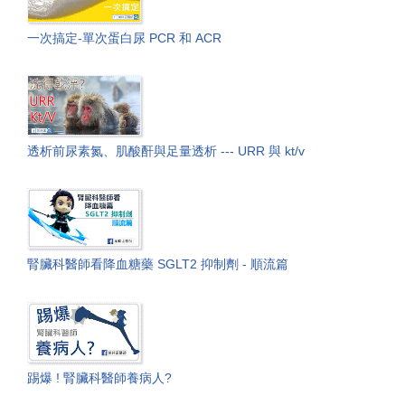
一次搞定-單次蛋白尿 PCR 和 ACR
透析前尿素氮、肌酸酐與足量透析 --- URR 與 kt/v
腎臟科醫師看降血糖藥 SGLT2 抑制劑 - 順流篇
踢爆 ! 腎臟科醫師養病人?