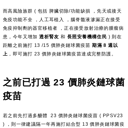
而高風險族群 ( 包括 脾臟切除/功能缺損 ，先天或後天
免疫功能不全 ，人工耳植入 ，腦脊髓液滲漏正在接受
免疫抑制劑的器官移植者 ，正在接受放射治療的腫瘤病
患，今年又增加
透析腎友
和
長照安養機構住民
) 則在
距離之前施打 13 /15 價肺炎鏈球菌疫苗
期滿 8 週以
上
，即可施打 23 價肺炎鏈球菌疫苗達成完整防護。
之前已打過 23 價肺炎鏈球菌
疫苗
若之前先打過多醣體 23 價肺炎鏈球菌疫苗 ( PPSV23
) ，則一律建議隔一年再施打結合型 13 價肺炎鏈球菌疫