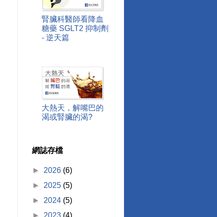
腎臟科醫師看降血
糖藥 SGLT2 抑制劑
- 逆天篇
大熱天，解嘴巴的
渴或腎臟的渴?
網誌存檔
►
2026
(6)
►
2025
(5)
►
2024
(5)
►
2023
(4)