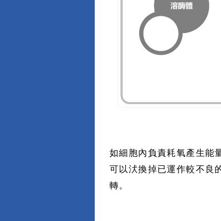
如細胞內負責耗氧產生能
可以汱換掉已運作較不良
轉。