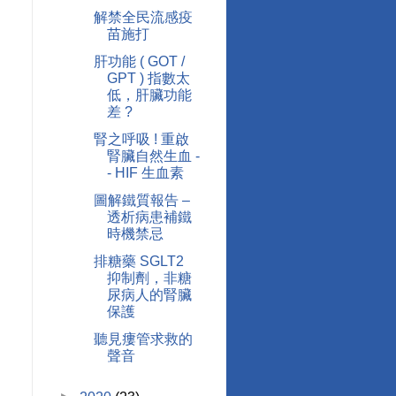
解禁全民流感疫
苗施打
肝功能 ( GOT /
GPT ) 指數太
低，肝臟功能
差 ?
腎之呼吸 ! 重啟
腎臟自然生血 -
- HIF 生血素
圖解鐵質報告 –
透析病患補鐵
時機禁忌
排糖藥 SGLT2
，
抑制劑，非糖
尿病人的腎臟
保護
聽見瘻管求救的
聲音