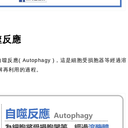
噬反應
反應( Autophagy )，這是細胞受損胞器等經過溶
自我分解再利用的過程。