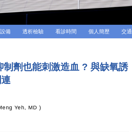
設備
透析檢驗
看診時間
個人簡歷
交通
2抑制劑也能刺激造血 ? 與缺氧誘
關連
ng Yeh, MD )