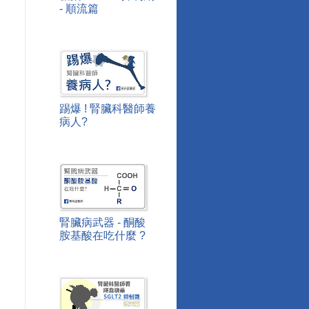
- 順流篇
踢爆 ! 腎臟科醫師養
病人?
腎臟病武器 - 酮酸
胺基酸在吃什麼 ?