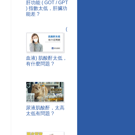
肝功能 ( GOT / GPT
) 指數太低，肝臟功
能差 ?
(
血液) 肌酸酐太低，
有什麼問題 ?
尿液肌酸酐，太高
太低有問題 ?