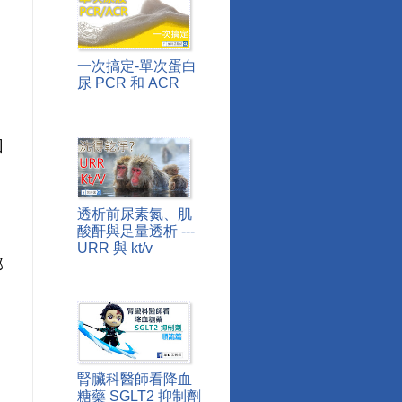
一次搞定-單次蛋白
尿 PCR 和 ACR
回
透析前尿素氮、肌
酸酐與足量透析 ---
URR 與 kt/v
部
腎臟科醫師看降血
糖藥 SGLT2 抑制劑