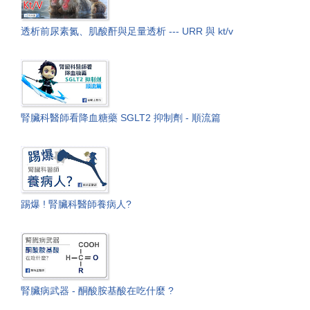
透析前尿素氮、肌酸酐與足量透析 --- URR 與 kt/v
腎臟科醫師看降血糖藥 SGLT2 抑制劑 - 順流篇
踢爆 ! 腎臟科醫師養病人?
腎臟病武器 - 酮酸胺基酸在吃什麼 ?