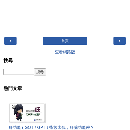
‹
›
首頁
查看網路版
搜尋
熱門文章
肝功能 ( GOT / GPT ) 指數太低，肝臟功能差 ?