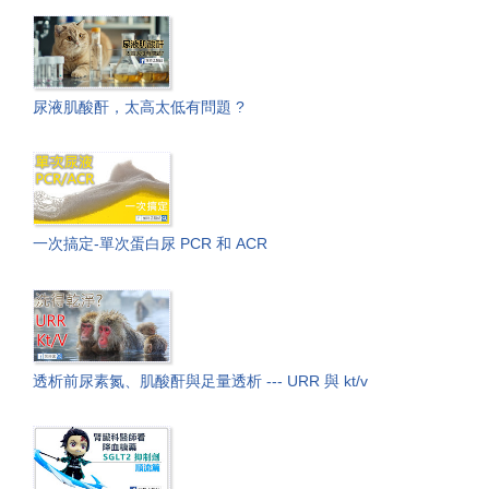
尿液肌酸酐，太高太低有問題 ?
一次搞定-單次蛋白尿 PCR 和 ACR
透析前尿素氮、肌酸酐與足量透析 --- URR 與 kt/v