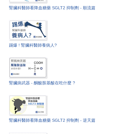
腎臟科醫師看降血糖藥 SGLT2 抑制劑 - 順流篇
踢爆 ! 腎臟科醫師養病人?
腎臟病武器 - 酮酸胺基酸在吃什麼 ?
腎臟科醫師看降血糖藥 SGLT2 抑制劑 - 逆天篇