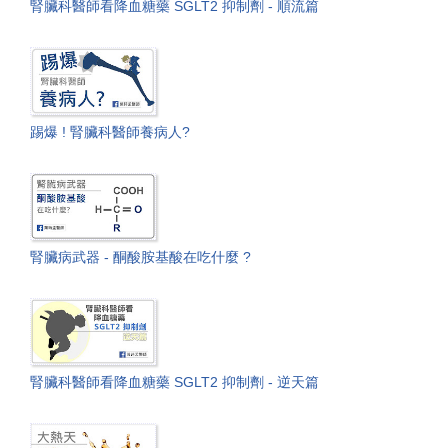
腎臟科醫師看降血糖藥 SGLT2 抑制劑 - 順流篇
踢爆 ! 腎臟科醫師養病人?
腎臟病武器 - 酮酸胺基酸在吃什麼 ?
腎臟科醫師看降血糖藥 SGLT2 抑制劑 - 逆天篇