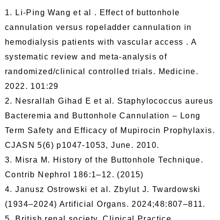
1. Li-Ping Wang et al . Effect of buttonhole
cannulation versus ropeladder cannulation in
hemodialysis patients with vascular access . A
systematic review and meta-analysis of
randomized/clinical controlled trials. Medicine.
2022. 101:29
2. Nesrallah Gihad E et al. Staphylococcus aureus
Bacteremia and Buttonhole Cannulation – Long
Term Safety and Efficacy of Mupirocin Prophylaxis.
CJASN 5(6) p1047-1053, June. 2010.
3. Misra M. History of the Buttonhole Technique.
Contrib Nephrol 186:1–12. (2015)
4. Janusz Ostrowski et al. Zbylut J. Twardowski
(1934–2024) Artificial Organs. 2024;48:807–811.
5. British renal society. Clinical Practice