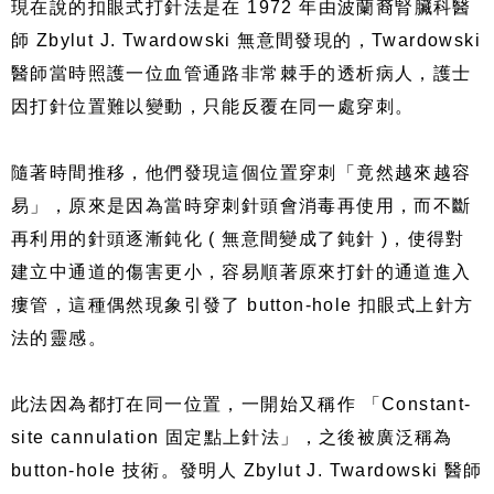
現在說的扣眼式打針法是在 1972 年由波蘭裔腎臟科醫
師 Zbylut J. Twardowski 無意間發現的，Twardowski
醫師當時照護一位血管通路非常棘手的透析病人，護士
因打針位置難以變動，只能反覆在同一處穿刺。
隨著時間推移，他們發現這個位置穿刺「竟然越來越容
易」，原來是因為當時穿刺針頭會消毒再使用，而不斷
再利用的針頭逐漸鈍化 ( 無意間變成了鈍針 )，使得對
建立中通道的傷害更小，容易順著原來打針的通道進入
瘻管，這種偶然現象引發了 button-hole 扣眼式上針方
法的靈感。
此法因為都打在同一位置，一開始又稱作 「Constant-
site cannulation 固定點上針法」，之後被廣泛稱為
button-hole 技術。發明人 Zbylut J. Twardowski 醫師