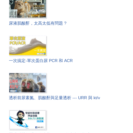
尿液肌酸酐，太高太低有問題 ?
一次搞定-單次蛋白尿 PCR 和 ACR
透析前尿素氮、肌酸酐與足量透析 --- URR 與 kt/v