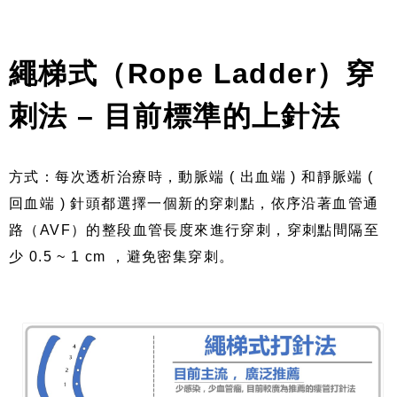
繩梯式（Rope Ladder）穿
刺法 – 目前標準的上針法
方式：每次透析治療時，動脈端 ( 出血端 ) 和靜脈端 (
回血端 ) 針頭都選擇一個新的穿刺點，依序沿著血管通
路（AVF）的整段血管長度來進行穿刺，穿刺點間隔至
少 0.5 ~ 1 cm ，避免密集穿刺。