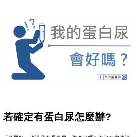
若確定有蛋白尿怎麼辦
?