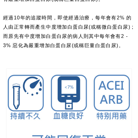
經過
10
年的追蹤時間，即使經過治療，每年會有
2%
的
人由正常轉而產生中度增加白蛋白尿
(
或稱微白蛋白尿
) ;
而原先有中度增加白蛋白尿的病人則其中每年會有
2 -
3%
惡化為嚴重增加白蛋白尿
(
或稱巨量白蛋白尿
)
。