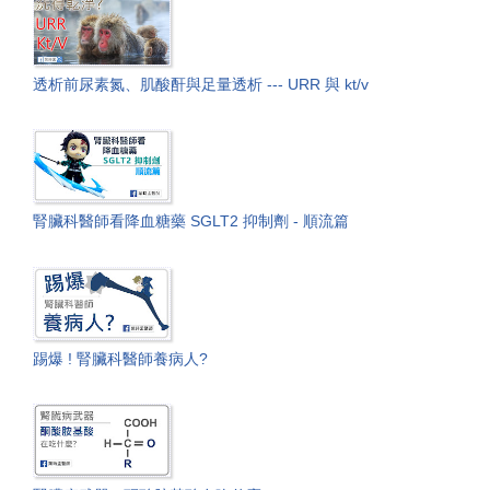
透析前尿素氮、肌酸酐與足量透析 --- URR 與 kt/v
腎臟科醫師看降血糖藥 SGLT2 抑制劑 - 順流篇
踢爆 ! 腎臟科醫師養病人?