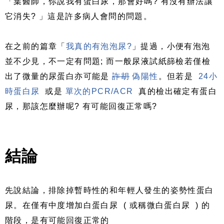
「葉醫師，你說我有蛋白尿，那會好嗎
?
有沒有辦法讓
它消失
?
」這是許多病人會問的問題。
在之前的篇章「
我真的有泡泡尿
?
」提過，小便有泡泡
並不少見，不一定有問題
;
而一般尿液試紙篩檢若僅檢
出了微量的尿蛋白亦可能是
詐胡
偽陽性
。但若是
24
小
時蛋白尿
或是
單次的
PCR/ACR
真的檢出確定有蛋白
尿，那該怎麼辦呢
?
有可能回復正常嗎
?
結論
先說結論，排除掉暫時性的和年輕人發生的姿勢性蛋白
尿。在僅有中度增加白蛋白尿
(
或稱微白蛋白尿
)
的
階段，是有可能回復正常的