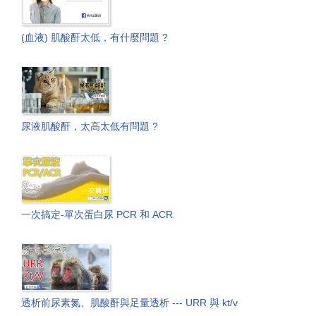
(血液) 肌酸酐太低，有什麼問題 ?
尿液肌酸酐，太高太低有問題 ?
一次搞定-單次蛋白尿 PCR 和 ACR
透析前尿素氮、肌酸酐與足量透析 --- URR 與 kt/v