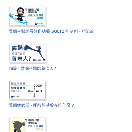
腎臟科醫師看降血糖藥 SGLT2 抑制劑 - 順流篇
踢爆 ! 腎臟科醫師養病人?
腎臟病武器 - 酮酸胺基酸在吃什麼 ?