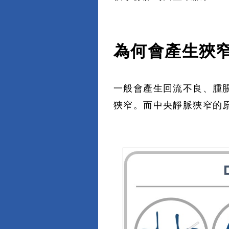
為何會產生狹窄
一般會產生回流不良、腫
狹窄。而中央靜脈狹窄的