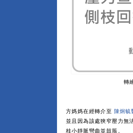
轉
方媽媽在經轉介至
陳炯毓
並且因為該處狹窄壓力無
枝小靜脈彎曲並鼓脹。