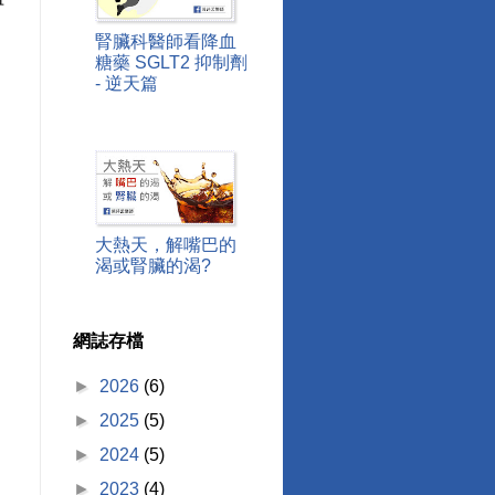
腎臟科醫師看降血
糖藥 SGLT2 抑制劑
- 逆天篇
，
大熱天，解嘴巴的
渴或腎臟的渴?
網誌存檔
►
2026
(6)
►
2025
(5)
►
2024
(5)
►
2023
(4)