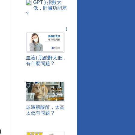
GPT ) 指數太
低，肝臟功能差
?
(
血液) 肌酸酐太低，
有什麼問題 ?
尿液肌酸酐，太高
太低有問題 ?
的