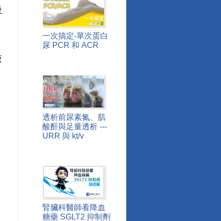
後
一次搞定-單次蛋白
尿 PCR 和 ACR
液
透析前尿素氮、肌
酸酐與足量透析 ---
URR 與 kt/v
腎臟科醫師看降血
糖藥 SGLT2 抑制劑