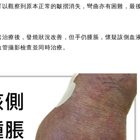
可以觀察到原本正常的皺摺消失，彎曲亦有困難，最
素治療後，發燒狀況改善，但手仍腫脹，懷疑該側血
血管攝影檢查並同時治療。