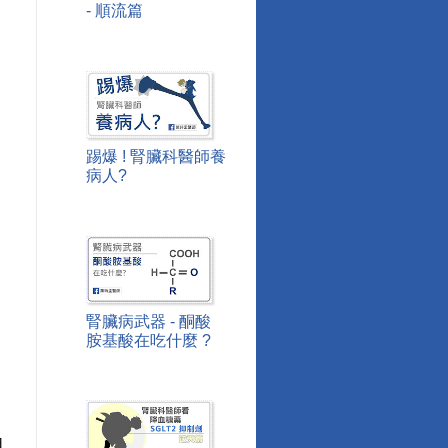
- 順流篇
踢爆 ! 腎臟科醫師養
病人?
腎臟病武器 - 酮酸
胺基酸在吃什麼 ?
粗