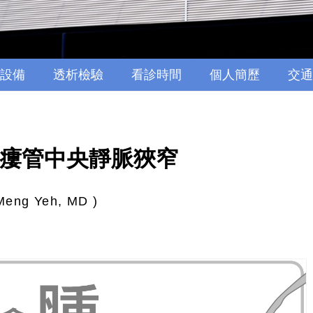
設備
透析檢驗
看診時間
個人簡歷
交通
– 瘻管中央靜脈狹窄
Meng Yeh, MD )