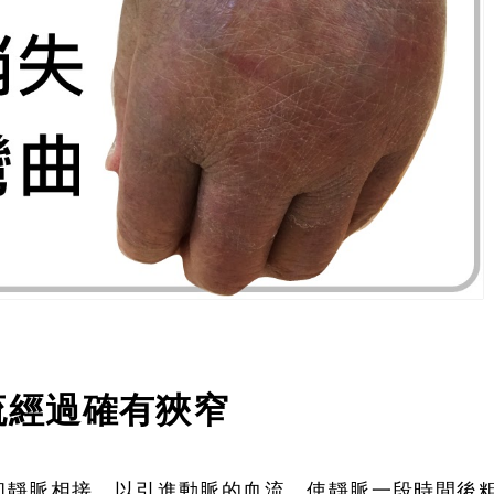
流經過確有狹窄
和靜脈相接，以引進動脈的血流，使靜脈一段時間後