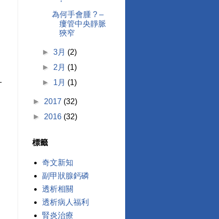
為何手會腫 ? –
瘻管中央靜脈
狹窄
►
3月
(2)
►
2月
(1)
►
1月
(1)
方
►
2017
(32)
►
2016
(32)
標籤
奇文新知
副甲狀腺鈣磷
透析相關
透析病人福利
腎炎治療