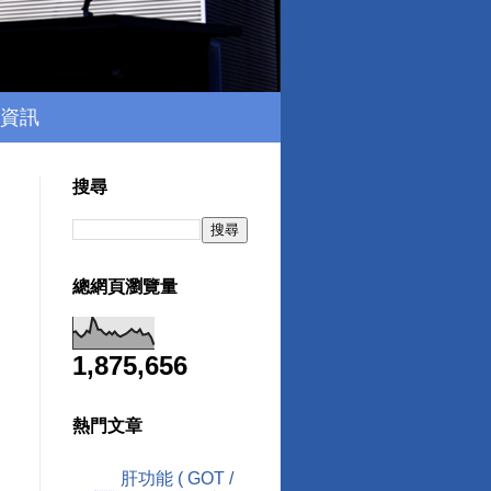
資訊
搜尋
總網頁瀏覽量
1,875,656
熱門文章
肝功能 ( GOT /