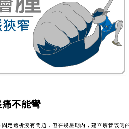
脹痛不能彎
本固定透析沒有問題，但在幾星期內，建立瘻管該側