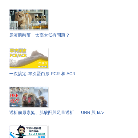
尿液肌酸酐，太高太低有問題 ?
一次搞定-單次蛋白尿 PCR 和 ACR
透析前尿素氮、肌酸酐與足量透析 --- URR 與 kt/v