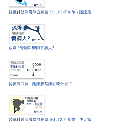
腎臟科醫師看降血糖藥 SGLT2 抑制劑 - 順流篇
踢爆 ! 腎臟科醫師養病人?
腎臟病武器 - 酮酸胺基酸在吃什麼 ?
腎臟科醫師看降血糖藥 SGLT2 抑制劑 - 逆天篇