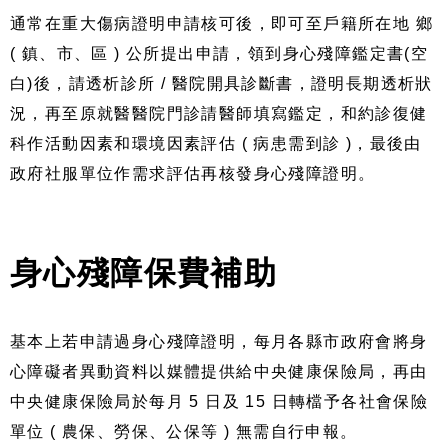
通常在重大傷病證明申請核可後，即可至戶籍所在地 鄉
( 鎮、市、區 ) 公所提出申請，領到身心殘障鑑定書(空
白)後，請透析診所 / 醫院開具診斷書，證明長期透析狀
況，再至原就醫醫院門診請醫師填寫鑑定，和約診復健
科作活動因素和環境因素評估 ( 病患需到診 )，最後由
政府社服單位作需求評估再核發身心殘障證明。
身心殘障保費補助
基本上若申請過身心殘障證明，每月各縣市政府會將身
心障礙者異動資料以媒體提供給中央健康保險局，再由
中央健康保險局於每月 5 日及 15 日轉檔予各社會保險
單位 ( 農保、勞保、公保等 ) 無需自行申報。