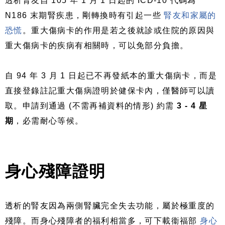
透析腎友自 105 年 1 月 1 日起的 ICD-10 代碼為
N186 末期腎疾患，剛轉換時有引起一些
腎友和家屬的
恐慌
。重大傷病卡的作用是若之後就診或住院的原因與
重大傷病卡的疾病有相關時，可以免部分負擔。
自 94 年 3 月 1 日起已不再發紙本的重大傷病卡，而是
直接登錄註記重大傷病證明於健保卡內，僅醫師可以讀
取。申請到通過 (不需再補資料的情形) 約需
3 - 4 星
期
，必需耐心等候。
身心殘障證明
透析的腎友因為兩側腎臟完全失去功能，屬於極重度的
殘障。而身心殘障者的福利相當多，可下載衞福部
身心