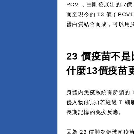
PCV ，由剛發展出的 7價 (
而至現今的 13 價 ( P
蛋白質結合而成，可以用於
23 價疫苗不是
什麼13價疫苗
身體內免疫系統有所謂的 T
侵入物(抗原)若經過 T
長期記憶的免疫反應。
因為 23 價肺炎鏈球菌