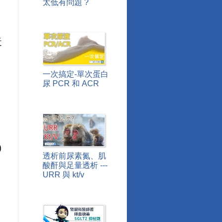
太低有問題 ?
近
，
一次搞定-單次蛋白
。
尿 PCR 和 ACR
)
透析前尿素氮、肌
，
酸酐與足量透析 ---
URR 與 kt/v