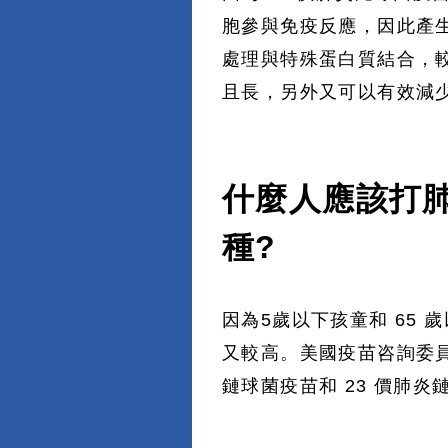
胞參與免疫反應，因此產生
處理與特殊蛋白質結合，
且長，另外又可以有效減
什麼人應該打
種?
因為5歲以下孩童和 65
又較高。美國疫苗咨詢委員會
鏈球菌疫苗和 23 價肺炎