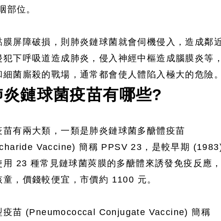
鼻咽部位。
黏膜屏障破損，則肺炎鏈球菌就會伺機侵入，造成鄰
侵犯下呼吸道造成肺炎，侵入神經中樞造成腦膜炎等
和細菌廝殺的戰場，通常都會使人體陷入極大的危險
肺炎鏈球菌疫苗有哪些
?
疫苗有兩大類，一類是肺炎鏈球菌多醣體疫苗
ccharide Vaccine) 簡稱 PPSV 23，是較早期 (1983
用 23 種常見鏈球菌莢膜的多醣體來誘發免疫反應
童，價錢較便宜，市價約 1100 元。
neumococcal Conjugate Vaccine) 簡稱