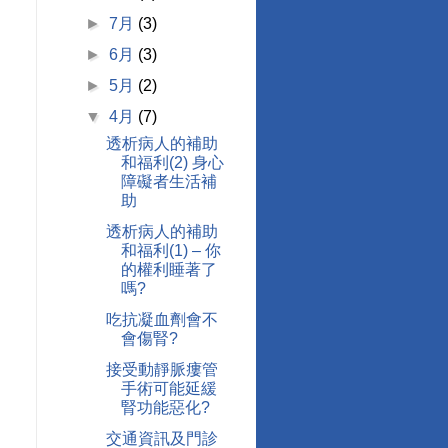
►
7月
(3)
►
6月
(3)
►
5月
(2)
▼
4月
(7)
透析病人的補助
和福利(2) 身心
障礙者生活補
助
透析病人的補助
和福利(1) – 你
的權利睡著了
嗎?
吃抗凝血劑會不
會傷腎?
接受動靜脈瘻管
手術可能延緩
腎功能惡化?
交通資訊及門診