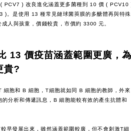
 PCV7 ) 改良進化涵蓋更多菌種到 10 價 ( PCV10 
CV13 )。是使用 13 種常見鏈球菌莢膜的多醣體再與特殊
成人與孩童，價錢較貴，市價約 3300 元。
比 13 價疫苗涵蓋範圍更廣，
更貴?
 細胞和 B 細胞，T細胞就如同 B 細胞的教師，外來
 細胞的分析和傳遞訊息，B 細胞能較有效的產生抗體和
疫苗較早發展出來，雖然涵蓋範圍較廣，但不會刺激T細