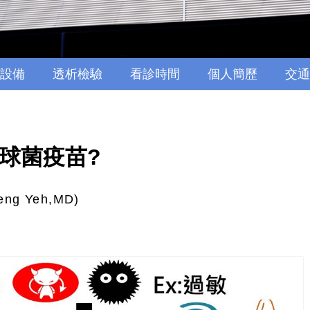
設備
透析檢驗
看診時間
個人簡歷
交通
球菌疫苗?
ng Yeh,MD)