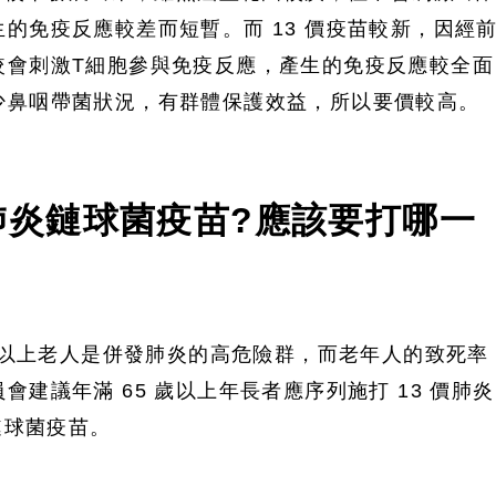
的免疫反應較差而短暫。而 13 價疫苗較新，因經
較會刺激T細胞參與免疫反應，產生的免疫反應較全面
少鼻咽帶菌狀況，有群體保護效益，所以要價較高。
肺炎鏈球菌疫苗?應該要打哪一
 歲以上老人是併發肺炎的高危險群，而老年人的致死率
建議年滿 65 歲以上年長者應序列施打 13 價肺炎
鏈球菌疫苗。