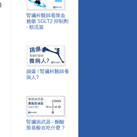
)
腎臟科醫師看降血
糖藥 SGLT2 抑制劑
- 順流篇
為
踢爆 ! 腎臟科醫師養
病人?
腎臟病武器 - 酮酸
胺基酸在吃什麼 ?