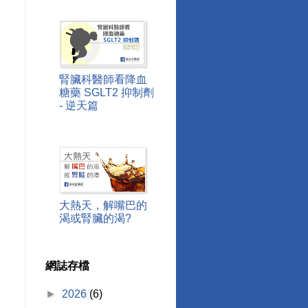
前
腎臟科醫師看降血
糖藥 SGLT2 抑制劑
- 逆天篇
大熱天，解嘴巴的
渴或腎臟的渴?
網誌存檔
►
2026
(6)