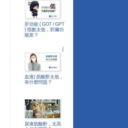
肝功能 ( GOT / GPT
) 指數太低，肝臟功
能差 ?
(
血液) 肌酸酐太低，
有什麼問題 ?
尿液肌酸酐，太高