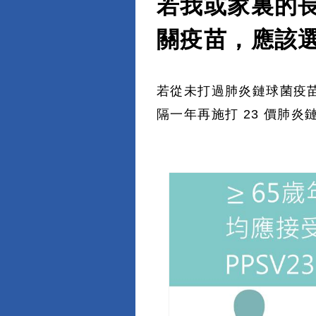
若我或家裏的長
關疫苗，應該
若從未打過肺炎鏈球菌疫苗，
隔一年再施打 23 價肺炎