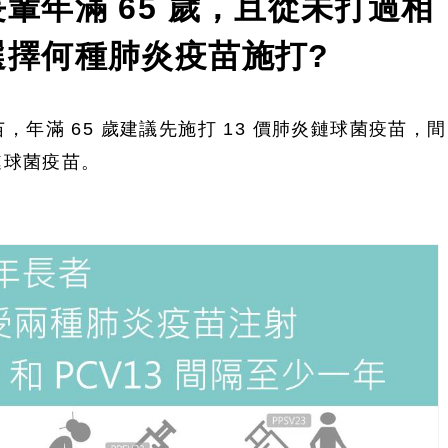
輩年滿 65 歲，且從未打過相
選擇何種肺炎疫苗施打?
年滿 65 歲建議先施打 13 價肺炎鏈球菌疫苗，間
鏈球菌疫苗。