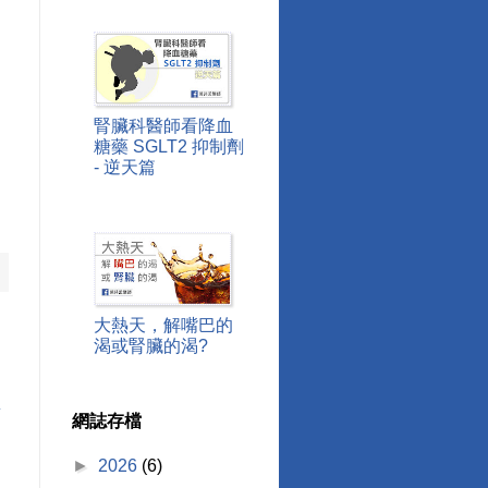
腎臟科醫師看降血
糖藥 SGLT2 抑制劑
- 逆天篇
大熱天，解嘴巴的
渴或腎臟的渴?
章
網誌存檔
►
2026
(6)