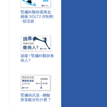
腎臟科醫師看降血
糖藥 SGLT2 抑制劑
- 順流篇
踢爆 ! 腎臟科醫師養
病人?
腎臟病武器 - 酮酸
胺基酸在吃什麼 ?