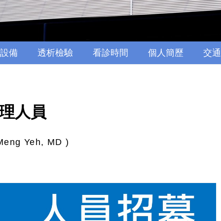
設備
透析檢驗
看診時間
個人簡歷
交通
理人員
ng Yeh, MD )