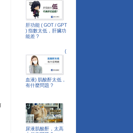
肝功能 ( GOT / GPT
) 指數太低，肝臟功
能差 ?
(
血液) 肌酸酐太低，
有什麼問題 ?
前
尿液肌酸酐，太高