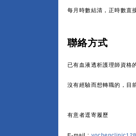
每月時數結清，正時數直
聯絡方式
已有血液透析護理師資格
沒有經驗而想轉職的，目
有意者逕寄履歷
E-mail :
yochenclinic12