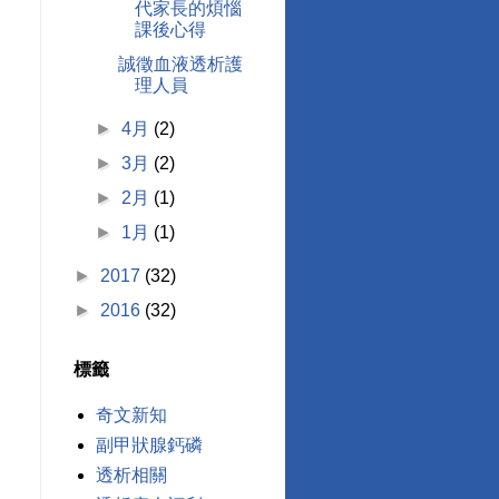
代家長的煩惱
課後心得
誠徵血液透析護
理人員
►
4月
(2)
►
3月
(2)
►
2月
(1)
►
1月
(1)
►
2017
(32)
►
2016
(32)
標籤
奇文新知
副甲狀腺鈣磷
透析相關