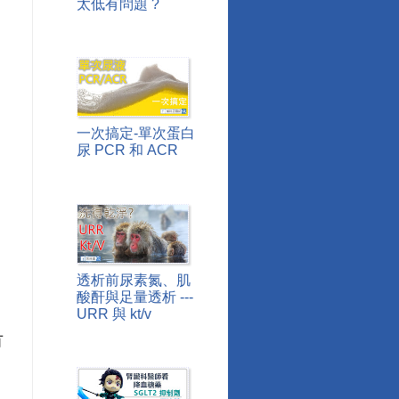
太低有問題 ?
一次搞定-單次蛋白
尿 PCR 和 ACR
透析前尿素氮、肌
酸酐與足量透析 ---
URR 與 kt/v
有