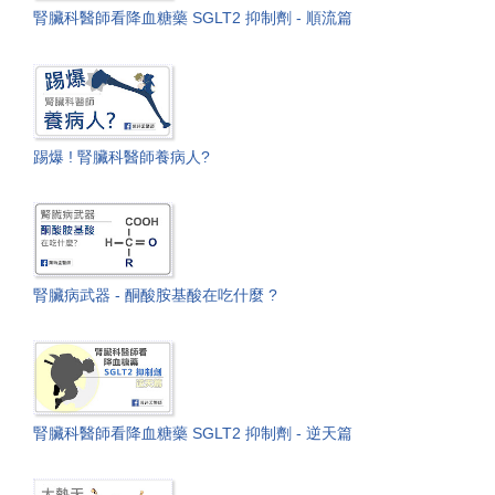
腎臟科醫師看降血糖藥 SGLT2 抑制劑 - 順流篇
踢爆 ! 腎臟科醫師養病人?
腎臟病武器 - 酮酸胺基酸在吃什麼 ?
腎臟科醫師看降血糖藥 SGLT2 抑制劑 - 逆天篇