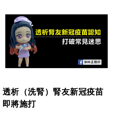
透析（洗腎）腎友新冠疫苗
即將施打