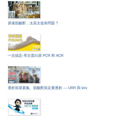
尿液肌酸酐，太高太低有問題 ?
一次搞定-單次蛋白尿 PCR 和 ACR
透析前尿素氮、肌酸酐與足量透析 --- URR 與 kt/v